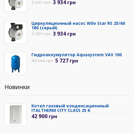
3 934
грн
2 341
грн
Циркуляционный насос Wilo Star RS 25/60
180 (серый)
3 934
грн
2 291
грн
Гидроаккумулятор Aquasystem VAV 100
5 727
грн
88 544
грн
Новинки
Котел газовый конденсационный
ITALTHERM CITY CLASS 25 K
42 900
грн