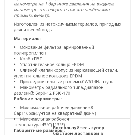
манометре на 1 бар ниже давления на входном
манометре это говорит о том что необходимо
промыть фильтр.
Изготовлен из нетоксичных
материалов
, пригодных
для
питьевой воды
.
Материалы
Основание фильтра: армированный
полипропилпен
Колба:
ПЭТ
Уплотнительное кольцо
:
EPDM
Сливной клапан:
корпус из нержавеющей стали
,
уплотнительное кольцо
из EPDM
Присоединительные разьемы:
CW
614
N
латунь
Манометры
:
радиального типа
,
диапазон
давлений: Бар
0-12
,
PSI
0-170
Рабочие параметры:
Максимальное рабочее давление:
8
бар
116
psi
(фунтов на квадратный дюйм
)
Максимальная рабочая
температура
:
45°C
(
113°F)
Воспользуйтесь супер
Габаритные размеры:
быстрой доставкой в