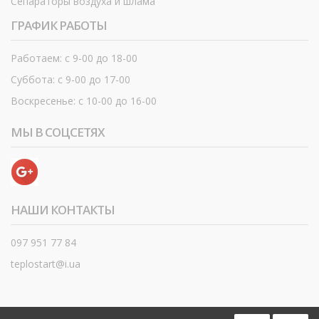
Сепараторы воздуха и шлама
ГРАФИК РАБОТЫ
Работаем: с 9-00 до 18-00
Суббота: с 9-00 до 17-00
Воскресенье: с 10-00 до 16-00
МЫ В СОЦСЕТЯХ
НАШИ КОНТАКТЫ
097 951 77 84
teplostart@i.ua