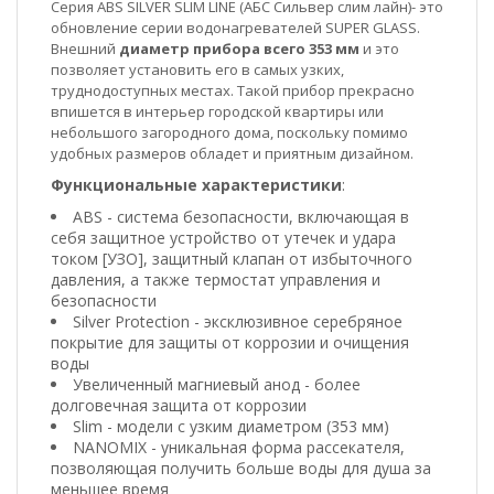
Серия ABS SILVER SLIM LINE (АБС Сильвер слим лайн)- это
обновление серии водонагревателей SUPER GLASS.
Внешний
диаметр прибора всего 353 мм
и это
позволяет установить его в самых узких,
труднодоступных местах. Такой прибор прекрасно
впишется в интерьер городской квартиры или
небольшого загородного дома, поскольку помимо
удобных размеров обладет и приятным дизайном.
Функциональные х
арактеристики
:
ABS - система безопасности, включающая в
себя защитное устройство от утечек и удара
током [УЗО], защитный клапан от избыточного
давления, а также термостат управления и
безопасности
Silver Protection - эксклюзивное серебряное
покрытие для защиты от коррозии и очищения
воды
Увеличенный магниевый анод - более
долговечная защита от коррозии
Slim - модели с узким диаметром (353 мм)
NANOMIX - уникальная форма рассекателя,
позволяющая получить больше воды для душа за
меньшее время