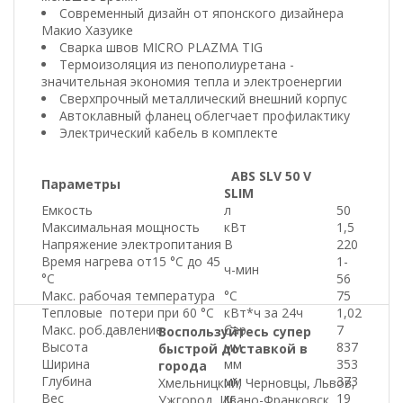
Современный дизайн от японского дизайнера
Макио Хазуике
Сварка швов MICRO PLAZMA TIG
Термоизоляция из пенополиуретана -
значительная экономия тепла и электроенергии
Сверхпрочный металлический внешний корпус
Автоклавный фланец облегчает профилактику
Электрический кабель в комплекте
ABS S
LV
5
0 V
Параметры
SLIM
Емкость
л
50
Максимальная мощность
кВт
1,5
Напряжение электропитания
В
220
Время нагрева от15 °С до 45
1-
ч-мин
°С
56
Макс. рабочая температура
°C
75
Тепловые потери при 60 °C
кВт*ч за 24ч
1,02
Макс. роб.давление
бар
7
Воспользуйтесь супер
Высота
мм
837
быстрой доставкой в
Ширина
мм
353
города
Глубина
мм
373
Хмельницкий, Черновцы, Львов,
Вес
кг
19
Ужгород, Ивано-Франковск,