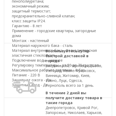
пенополиуретана;
экономичный режим;
защитный термостат;
предохранительно-сливной клапан;
класс защиты IP24.
Гарантию - 8 лет
Применение - городские квартиры, загородные
дома
Монтаж - настенный
Материал наружного бака - сталь
Материал внутреннего бака - мелкодисперсная
Воспользуйтесь супер
эластичная стеклоэмаль
быстрой доставкой в
Подключение воды - нижнее
города
Регулировку температуры - от 30 до 70 градусов
Хмельницкий, Черновцы, Львов,
Максимальное рабочее давление - 6 бар
Ужгород, Ивано-Франковск,
Питание - 220 В
Винница, Житомир, Киев,
Защиту от ожога - Да
Ровно, Луцк, Одесса,
Защитный анод - Да
Тернополь всего за 1 день.
В течение 2 дней вы
получите доставку товара в
такие города
Днепропетровск, Кривой Рог,
Запорожье, Николаев, Харьков,