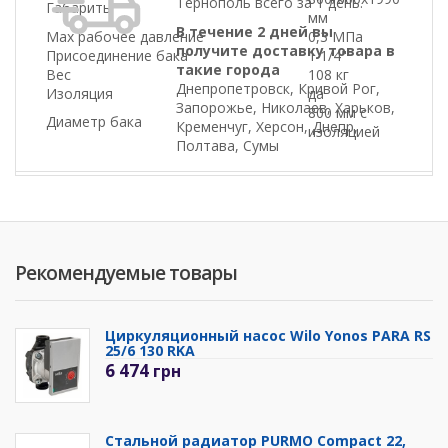
Тернополь всего за 1 день.
Габариты
мм
В течение 2 дней вы
Max рабочее давление
0,3 МПа
получите доставку товара в
Присоединение бака
1 1/4"
такие города
Вес
108 кг
Днепропетровск, Кривой Рог,
Изоляция
да
Запорожье, Николаев, Харьков,
800 мм с
Диаметр бака
Кременчуг, Херсон, Днепр,
изоляцией
Полтава, Сумы
Рекомендуемые товары
Циркуляционный насос Wilo Yonos PARA RS
25/6 130 RKA
6 474
грн
Стальной радиатор PURMO Compact 22,