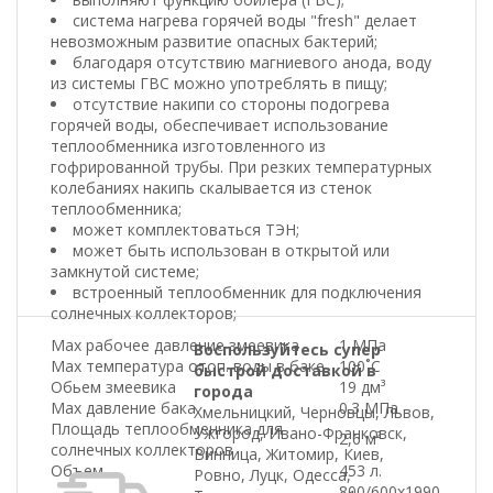
система нагрева горячей воды "fresh" делает
невозможным развитие опасных бактерий;
благодаря отсутствию магниевого анода, воду
из системы ГВС можно употреблять в пищу;
отсутствие накипи со стороны подогрева
горячей воды, обеспечивает использование
теплообменника изготовленного из
гофрированной трубы. При резких температурных
колебаниях накипь скалывается из стенок
теплообменника;
может комплектоваться ТЭН;
может быть использован в открытой или
замкнутой системе;
встроенный теплообменник для подключения
солнечных коллекторов;
Маx рабочее давление змеевика
1 МПа
Воспользуйтесь супер
Маx температура отоп. воды в баке
100˚С
быстрой доставкой в
Обьем змеевика
19 дм³
города
Маx давление бака
0.3 МПа
Хмельницкий, Черновцы, Львов,
Площадь теплообменника для
Ужгород, Ивано-Франковск,
2,6 м²
солнечных коллекторов
Винница, Житомир, Киев,
Объем
453 л.
Ровно, Луцк, Одесса,
800/600х1990