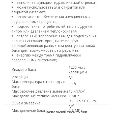
выполняет функцию гидравлической стрелки;
может использоваться в открытой или
закрытой системах;
возможность обеспечения инерционных и
неуправляемых процессов;
подключение потребителей тепла с другим
типом или давлением теплоносителя;
встроенный теплообменник для подключения
солнечных коллекторов; наличие двух
теплообменников разных температурных зонах
бака даёт возможность распределить;
энергию между тремя гидравлически
разделёнными системами;
1200 мм с
Диаметр бака
изоляцией
Изоляция
да
Маx температура отоп. воды в
90 °C
баке
Маx рабочее давление змеевика
10 кгс/см²
Маx давление теплообменника
1 МПа
ВТ - 15 / НТ - 29
Обьем змеевика
дм³
Маx давление бака
0,3 МПа
Воспользуйтесь супер