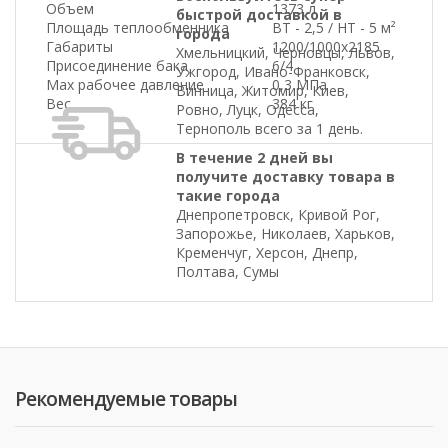
Объем
1373 л
быстрой доставкой в
Площадь теплообменника
ВТ - 2,5 / НТ - 5 м²
города
Габариты
1200/1000x2185
Хмельницкий, Черновцы, Львов,
Присоединение бака
6/4
Ужгород, Ивано-Франковск,
Max рабочее давление
0,3 МПа
Винница, Житомир, Киев,
Вес
384 кг
Ровно, Луцк, Одесса,
Тернополь всего за 1 день.
В течение 2 дней вы
получите доставку товара в
такие города
Днепропетровск, Кривой Рог,
Запорожье, Николаев, Харьков,
Кременчуг, Херсон, Днепр,
Полтава, Сумы
Рекомендуемые товары