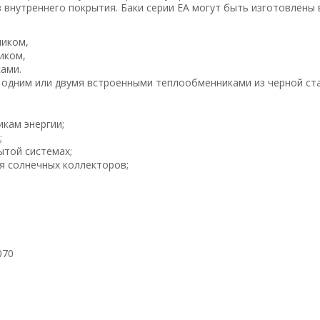
з внутреннего покрытия. Баки серии ЕА могут быть изготовлены 
ником,
иком,
ами.
 одним или двумя встроенными теплообменниками из черной ста
кам энергии;
;
ытой системах;
я солнечных коллекторов;
070