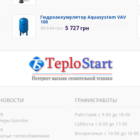
R
Гидроаккумулятор Aquasystem VAV
100
5 727
грн
88 544
грн
НОВОСТИ
ГРАФИК РАБОТЫ
19
Работаем: с 9-00 до 18-00
еры Euroster
Суббота: с 9-00 до 17-00
19
Воскресенье: с 10-00 до 16-00
чатые теплообменники