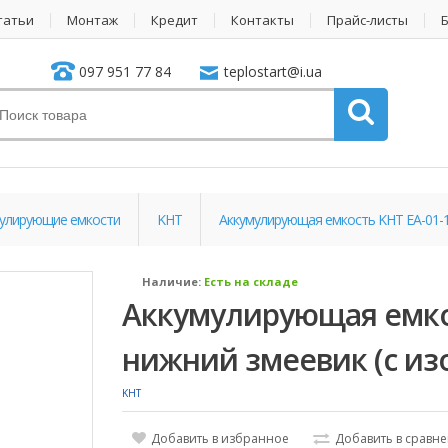
татьи
Монтаж
Кредит
Контакты
Прайс-листы
097 951 77 84
teplostart@i.ua
улирующие емкости
KHT
Аккумулирующая емкость KHT EA-01-1
Наличие:
Есть на складе
Аккумулирующая емкос
нижний змеевик (с из
KHT
Добавить в избранное
Добавить в сравн