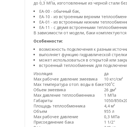
до 0,3 МПа, изготовленные из черной стали бе
ЕА-00 - обычный бак,
ЕА-10 - из встроенным верхним теплообмен
ЕА-01 - из встроенным нижним теплообменн
ЕА-11 - с двумя встроенными теплообменник
В зависимости от модели, баки комплектуются
Особенности:
возможность подключения к разным источни
выполняет функцию гидравлической стрелки
может использоваться в открытой или закр
встроенный теплообменник для подключени
Изоляция
да
Маx рабочее давление змеевика
10 кгс/см²
Маx температура отоп. воды в баке
100˚С
Обьем змеевика
26 дм³
Маx давление теплообменника
1 МПа
Габариты
1050/850x2
Площадь теплообменника
4,4 м²
Объем
955 л
Max рабочее давление
0,3 МПа
Присоединение бака
1 1/2"