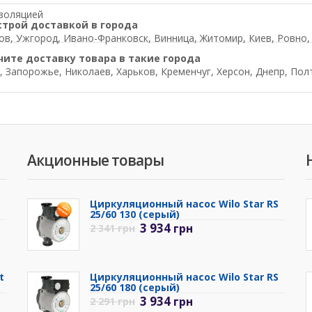
изоляцией
строй доставкой в города
в, Ужгород, Ивано-Франковск, Винница, Житомир, Киев, Ровно, Л
чите доставку товара в такие города
, Запорожье, Николаев, Харьков, Кременчуг, Херсон, Днепр, Пол
Акционные товары
Циркуляционный насос Wilo Star RS
25/60 130 (серый)
3 934
грн
2 341
грн
t
Циркуляционный насос Wilo Star RS
25/60 180 (серый)
3 934
грн
2 291
грн