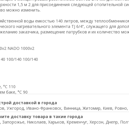
хности 1,5 м 2 для присоединения следующей отопительной си
тво можно изменить.
озяйственной воды емкостью 140 литров, между теплообменник
ческого нагревательного элемента TJ 6/4“, служащего для допол
 желанию заказчика, размещение патрубков и их количество мо
0v2 NADO 1000v2
40 100/140 100/140
, °С 110
м баке, °С 90
строй доставкой в города
в, Ужгород, Ивано-Франковск, Винница, Житомир, Киев, Ровно, Л
чите доставку товара в такие города
, Запорожье, Николаев, Харьков, Кременчуг, Херсон, Днепр, Пол