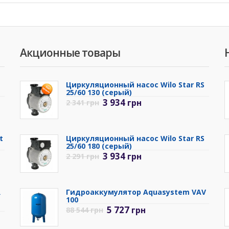
Акционные товары
Циркуляционный насос Wilo Star RS
25/60 130 (серый)
3 934
грн
2 341
грн
t
Циркуляционный насос Wilo Star RS
25/60 180 (серый)
3 934
грн
2 291
грн
R
Гидроаккумулятор Aquasystem VAV
100
5 727
грн
88 544
грн