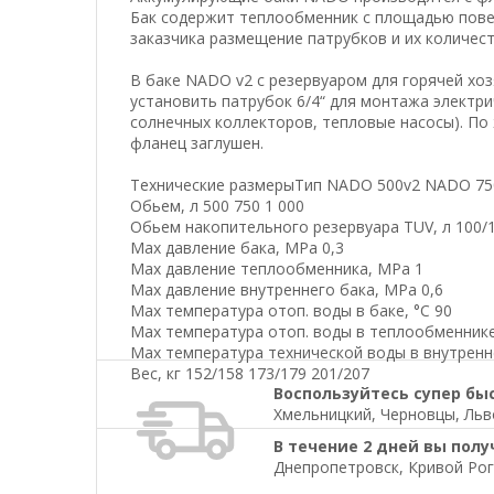
Бак содержит теплообменник с площадью повер
заказчика размещение патрубков и их количес
В баке NADO v2 с резервуаром для горячей х
установить патрубок 6/4“ для монтажа электри
солнечных коллекторов, тепловые насосы). По
фланец заглушен.
Технические размерыТип NADO 500v2 NADO 75
Обьем, л 500 750 1 000
Обьем накопительного резервуара TUV, л 100/1
Мах давление бака, МРа 0,3
Мах давление теплообменника, МРа 1
Мах давление внутреннего бака, МРа 0,6
Мах температура отоп. воды в баке, °С 90
Мах температура отоп. воды в теплообменнике
Мах температура технической воды в внутренне
Вес, кг 152/158 173/179 201/207
Воспользуйтесь супер бы
Хмельницкий, Черновцы, Льво
В течение 2 дней вы полу
Днепропетровск, Кривой Рог