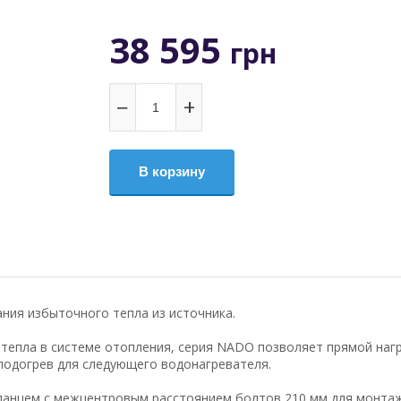
38 595
грн
−
+
В корзину
ния избыточного тепла из источника.
 тепла в системе отопления, серия NADO позволяет прямой наг
подогрев для следующего водонагревателя.
анцем с межцентровым расстоянием болтов 210 мм для монтаж