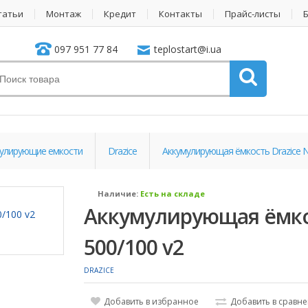
татьи
Монтаж
Кредит
Контакты
Прайс-листы
097 951 77 84
teplostart@i.ua
улирующие емкости
Drazice
Аккумулирующая ёмкость Drazice 
Наличие:
Есть на складе
Аккумулирующая ёмко
500/100 v2
DRAZICE
Добавить в избранное
Добавить в сравн