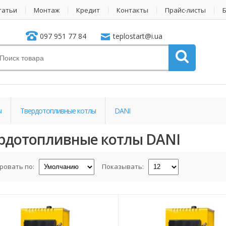
татьи
Монтаж
Кредит
Контакты
Прайс-листы
097 951 77 84
teplostart@i.ua
ы
Твердотопливные котлы
DANI
рдотопливные котлы DANI
ровать по:
Показывать: