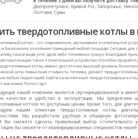
В течение 2 дней вы получите доставку тов
Днепропетровск, Кривой Рог, Запорожье, Николае
Полтава, Сумы
ить твердотопливные котлы в 
опливный котел – это современное, автономное отопительное устро
 и безопасное отопление помещений любой площади. Сегодня, для 
ативу газа в виде угля, дров либо топливных гранул. Благодаря, п
автоматизации такое отопительное устройство способно проработат
вердотопливные котлы имеют достаточно высокий уровень безопасно
ческой сети. Невысокая стоимость топлива, делают твердотопливн
ия любых территорий. Найти качественные твердотопливные котлы
т магазине Теплостарт.
одукция нашей компании является сертифицированной и имее
ию качества и удобство в эксплуатации. Мы предлагаем 
топливных котлов по доступным ценам. Кроме того, для длит
ендуем нашим клиентам твердотопливные котлы длител
ностями. Мы разработали удобную и обширную фотогалере
й Вы сможете сделать правильный выбор отопительного у
ьтацию Вы сможете от квалифицированных специалистов нашей 
ы на твердотопливные котлы