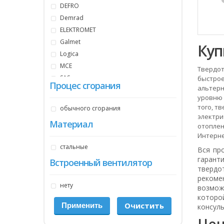
DEFRO
Demrad
ELEKTROMET
Galmet
Куп
Logica
MCE
Твердот
SAS
быстрое
Процес сгорания
альтерн
VIADRUS
уровню 
Данко
того, т
обычного сгорания
Колви
электри
Материал
отоплен
Интерне
стальные
Вся пр
гарант
Встроенный вентилятор
твердо
реком
нету
возмож
которо
Очистить
консул
Цен