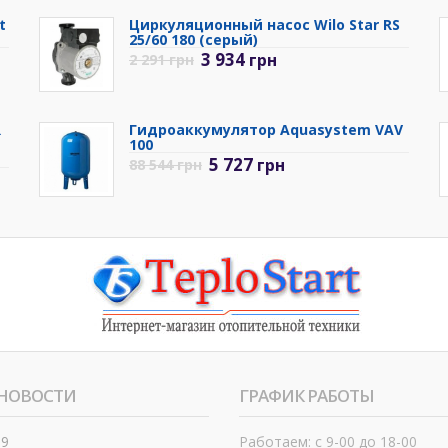
t
Циркуляционный насос Wilo Star RS
25/60 180 (серый)
3 934
грн
2 291
грн
R
Гидроаккумулятор Aquasystem VAV
100
5 727
грн
88 544
грн
НОВОСТИ
ГРАФИК РАБОТЫ
19
Работаем: с 9-00 до 18-00